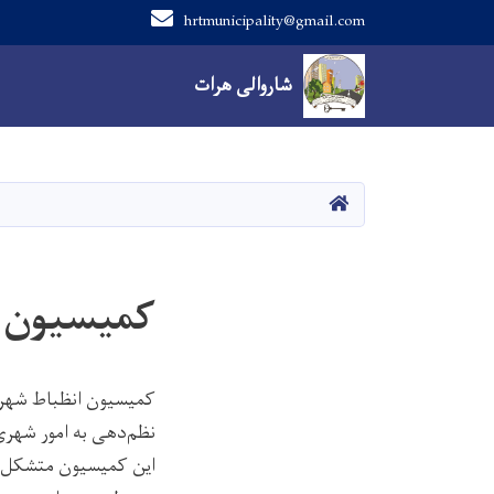
hrtmunicipality@gmail.com
Main navigation
شاروالی هرات
شاروالی هرات
صفحه اصلی
کمیسیون ن
کمیسیون انظباط شهری
نظم‌دهی به امور شهر
این کمیسیون متشکل از