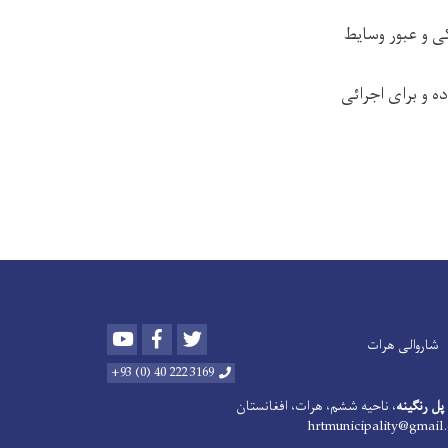
کی و عبور وسایط
 و برای اجرائی
Youtube
Facebook
Twitter
شاروالی هرات
3169 222 40 (0) 93+
ل رنگینه
، ناحیه ششم، هرات، افغانستان
hrtmunicipality@gmail