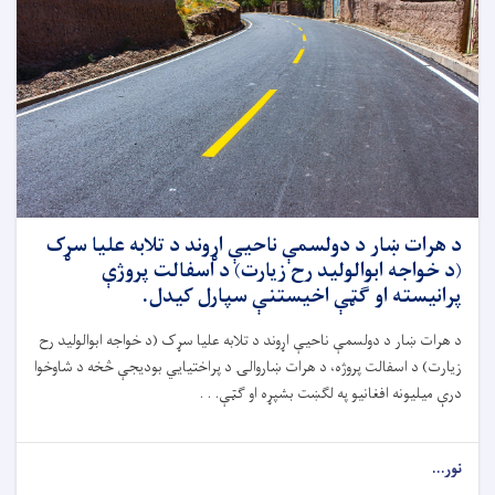
د هرات ښار د دولسمې ناحیې اړوند د تلابه علیا سړک
(د خواجه ابوالولید رح زیارت) د اسفالت پروژې
پرانیسته او ګټې اخیستنې سپارل کیدل.
د هرات ښار د دولسمې ناحیې اړوند د تلابه علیا سړک (د خواجه ابوالولید رح
زیارت) د اسفالت پروژه، د هرات ښاروالۍ د پراختیايي بودیجې څخه د شاوخوا
درې میلیونه افغانیو په لګښت بشپړه او ګټې. . .
نور...