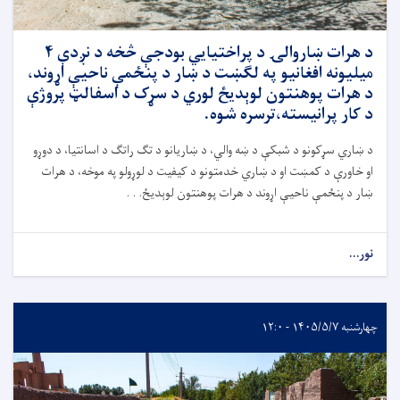
د هرات ښاروالۍ د پراختیايي بودجې څخه د نږدې ۴
میلیونه افغانیو په لګښت د ښار د پنځمې ناحیې اړوند،
د هرات پوهنتون لوېدیځ لوري د سړک د اسفالټ پروژې
د کار پرانیسته،ترسره شوه.
د ښاري سړکونو د شبکې د ښه والي، د ښاریانو د تګ راتګ د اسانتیا، د دوړو
او خاورې د کمښت او د ښاري خدمتونو د کیفیت د لوړولو په موخه، د هرات
ښار د پنځمې ناحیې اړوند د هرات پوهنتون لوېدیځ. . .
نور...
چهارشنبه ۱۴۰۵/۵/۷ - ۱۲:۰