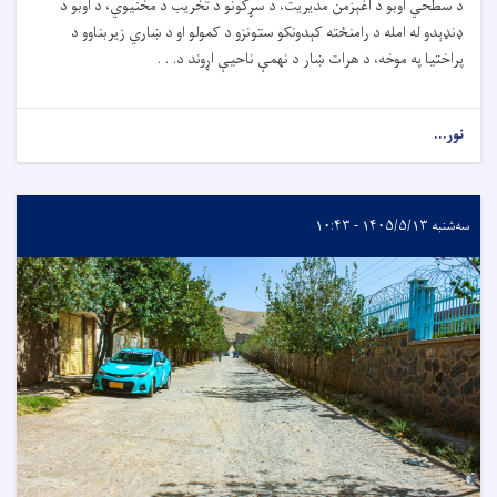
د سطحي اوبو د اغېزمن مدیریت، د سړکونو د تخریب د مخنیوي، د اوبو د
ډنډېدو له امله د رامنځته کېدونکو ستونزو د کمولو او د ښاري زیربناوو د
پراختیا په موخه، د هرات ښار د نهمې ناحیې اړوند د. . .
نور...
سه‌شنبه ۱۴۰۵/۵/۱۳ - ۱۰:۴۳