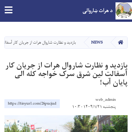
د هرات ښاروالی
اصلي
منځپانګه
دانګل
کور
NEWS
بازدید و نظارت شاروال هرات از جریان کار آسفالت
بازدید و نظارت شاروال هرات از جریان کار
آسفالت لین شرق سرک خواجه کله الی
پایان آب!
web_admin
https://tinyurl.com/26pucjud
پنجشنبه ۱۴۰۴/۱/۲۱ - ۱۰:۳