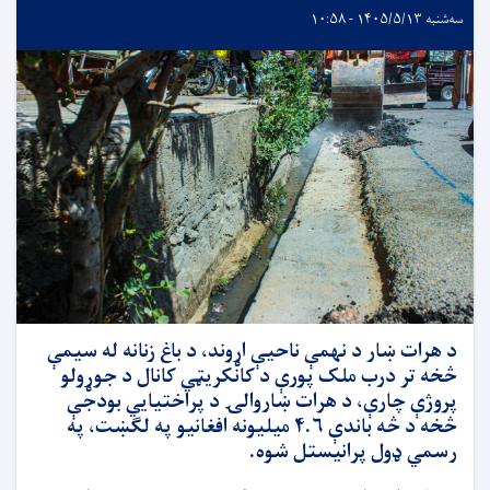
سه‌شنبه ۱۴۰۵/۵/۱۳ - ۱۰:۵۸
د هرات ښار د نهمې ناحیې اړوند، د باغ زنانه له سیمې
څخه تر درب ملک پورې د کانکریټي کانال د جوړولو
پروژې چارې، د هرات ښاروالۍ د پراختیايي بودجې
څخه د څه باندې ۴.۶ میلیونه افغانیو په لګښت، په
رسمي ډول پرانیستل شوه.