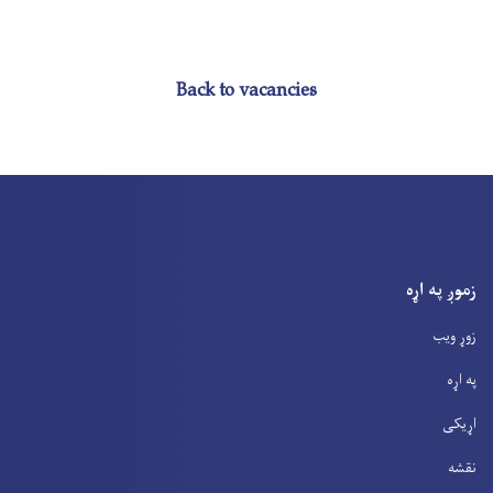
Back to vacancies
زموږ په اړه
زوړ ویب
په اړه
اړیکی
نقشه