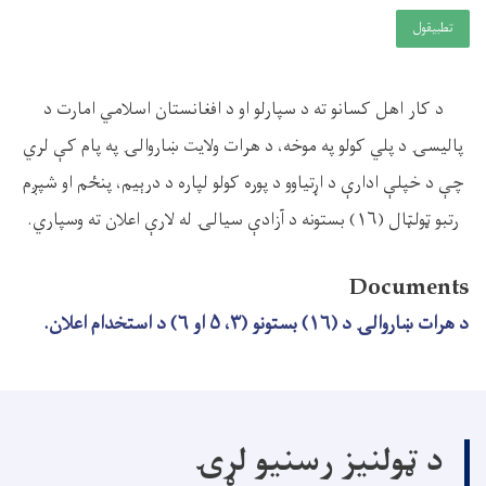
تطبيقول
د کار اهل کسانو ته د سپارلو او د افغانستان اسلامي امارت د
پالیسۍ د پلي کولو په موخه، د هرات ولایت ښاروالۍ په پام کې لري
چې د خپلې ادارې د اړتیاوو د پوره کولو لپاره د درېیم، پنځم او شپږم
رتبو ټولټال (۱۶) بستونه د آزادې سیالۍ له لارې اعلان ته وسپاري.
Documents
د هرات ښاروالۍ د (۱۶) بستونو (۳، ۵ او ۶) د استخدام اعلان.
د ټولنیز رسنیو لړۍ