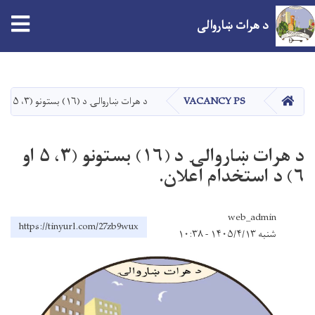
د هرات ښاروالی
اصلي
منځپانګه
دانګل
کور
VACANCY PS
د هرات ښاروالۍ د (۱۶) بستونو (۳، ۵ او ۶) د استخدام اعلان.
د هرات ښاروالۍ د (۱۶) بستونو (۳، ۵ او
۶) د استخدام اعلان.
web_admin
https://tinyurl.com/27zb9wux
شنبه ۱۴۰۵/۴/۱۳ - ۱۰:۳۸