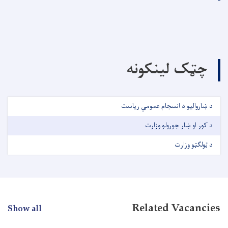
چټک لینکونه
د ښاروالیو د انسجام عمومي ریاست
د کور او ښار جورولو وزارت
د ټولګټو وزارت
Related Vacancies
Show all