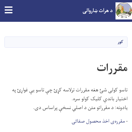
tion
د هرات ښاروالی
اصلي
منځپانګه
دانګل
کور
مقررات
تاسو کولی شئ هغه مقررات ترلاسه کړئ چې تاسو یې غواړئ په
اختیار باندې کلیک کولو سره.
یادونه: د مقرراتو متن د اصلي نسخې پراساس دی.
-
مقرره‌ی اخذ محصول صفائی