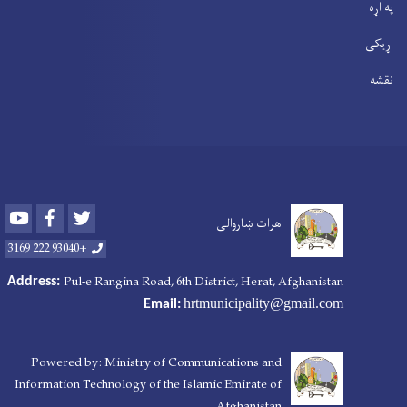
په اړه
اړیکی
نقشه
Youtube
Facebook
Twitter
هرات ښاروالی
+93040 222 3169
Pul-e Rangina Road
, 6th District, Herat, Afghanistan
Address:
hrtmunicipality@gmail.com
Email:
Powered by: Ministry of Communications and
Information Technology of the Islamic Emirate of
Afghanistan