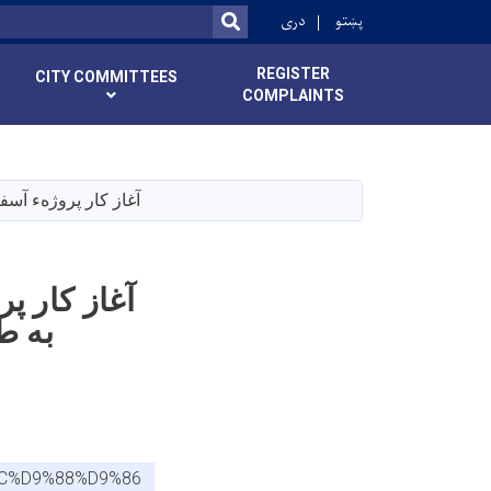
r
پښتو
دری
SEARCH
REGISTER
CITY COMMITTEES
COMPLAINTS
آغاز کار پروژهء آسفالت سرک تخت 
آغاز کار پ
به طول ۲ کیلومتر و به هزی
8C%D9%88%D9%86