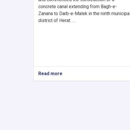
concrete canal extending from Bagh-e-
Zanana to Darb-e-Malek in the ninth municipa
district of Herat. . .
Read more
about
Herat
Municipality
Inaugurates
Concrete
Canal
Construction
Project
from
Bagh-