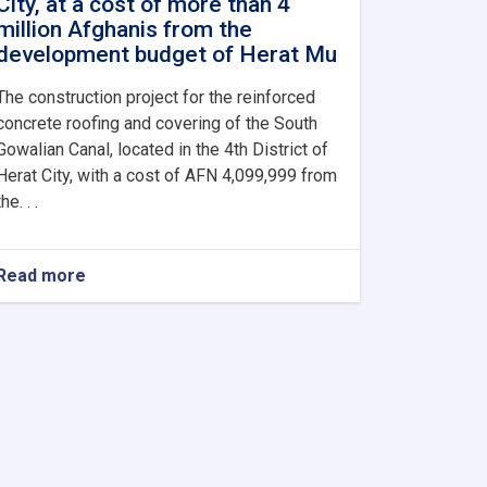
City, at a cost of more than 4
million Afghanis from the
development budget of Herat Mu
The construction project for the reinforced
concrete roofing and covering of the South
Gowalian Canal, located in the 4th District of
Herat City, with a cost of AFN 4,099,999 from
the. . .
Read more
about
The
inauguration
and
commencement
of
the
construction
project
for