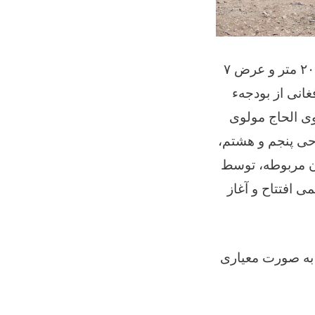
کار پروژهء آسفالت سرک از مسیر تخت صفر الی پوهنتون غیاثیه به طول ۲۰۰۰ متر و عرض ۷
 با احداث پلچک‌های آن، به هزینهء مجموعی حدود ۲۳٬۷۴۸٬۵۰۰ افغانی از بودجهء
ی الحاج مولوی
احی پنجم و هشتم
ن مربوطه، توسط
 افتتاح و آغاز
 به صورت معیاری