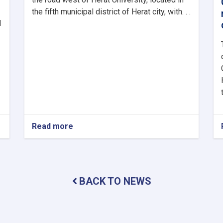
the fifth municipal district of Herat city, with. . .
l
Read more
about
Herat
Municipality
Inaugurates
Asphalt
Paving
BACK TO NEWS
Project
West
of
Herat