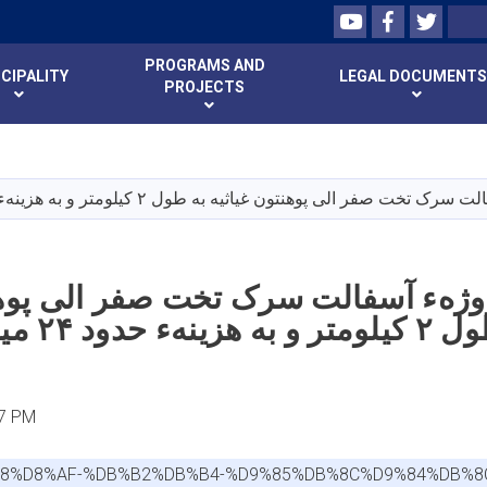
Youtube
Facebook
Twitte
Search
PROGRAMS AND
CIPALITY
LEGAL DOCUMENTS
PROJECTS
Skip
to
main
صفر الی پوهنتون غیاثیه به طول ۲ کیلومتر و به هزینهء حدود ۲۴ میلیون افغانی
content
روژهء آسفالت سرک تخت صفر الی پوهن
نهء حدود ۲۴ میلیون افغانی
57 PM
%88%D8%AF-%DB%B2%DB%B4-%D9%85%DB%8C%D9%84%DB%