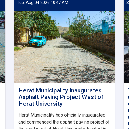
Tue, Aug 04 2026 10:47 AM
S
Herat Municipality Inaugurates
Asphalt Paving Project West of
Herat University
Herat Municipality has officially inaugurated
and commenced the asphalt paving project of
the road west of Herat University, located in