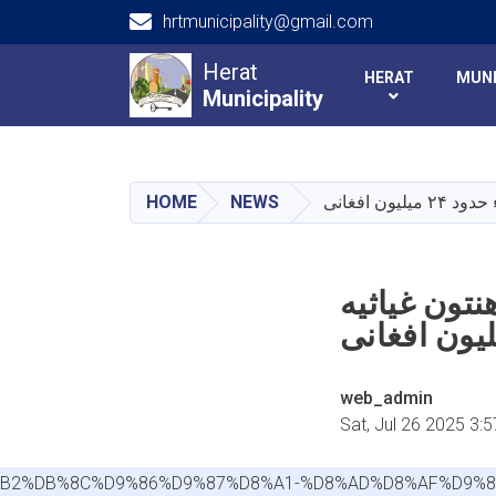
hrtmunicipality@gmail.com
Main navigation
Herat
HERAT
MUNI
Municipality
Municipality
HOME
NEWS
تون غیاثیه
web_admin
Sat, Jul 26 2025 3:
D8%B2%DB%8C%D9%86%D9%87%D8%A1-%D8%AD%D8%AF%D9