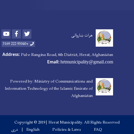
Youtube
Facebook
Twitter
هرات ښاروالی
+93040 222 3169
Pul-e Rangina Road
, 6th District, Herat, Afghanistan
Address:
hrtmunicipality@gmail.com
Email:
Powered by: Ministry of Communications and
Information Technology of the Islamic Emirate of
Afghanistan
Copyright © 2019 | Herat Municipality. All Rights Reserved
Footer menu
FAQ
Policies & Laws
English
دری