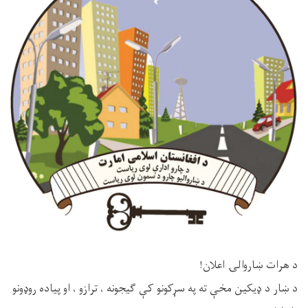
د هرات ښاروالۍ اعلان!
د ښار د ډیکین مخې ته په سړکونو کې ګیجونه ، ترازو ، او پیاده روډونو