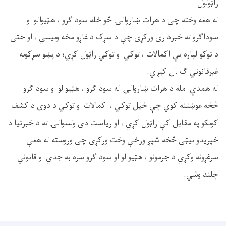
راټولول
له هغه وخته چې د هرات ښاروالۍ څو ځله سوداګرو ، هټیوالو او
سوداګرو ته خبرداری ورکړی چې د سړک د غاړو مخه ونیسي ، او حتی
د توکو لپاره یې اکمالات ، توکي او توکي راټول کړي؛ د پښو سړکونه
غیرقانوني ګ .ل کیږي.
له همدې امله د هرات ښاروالۍ له سوداګرو ، هټیوالو او سوداګرو
څخه غوښتنه کوي چې خپل توکي ، اکمالات او توکي د دوی د کشف
کونکو په مقابل کې راټول کړي ، او ریاست دې ولسوالۍ ته د خبرتیا د
خپریدو نیټې څخه شپږ ورځې وخت ورکړی چې وروسته له هغې
سرغړونه وکړي د جرمونو ، هټیوالو او سوداګرو سره به جدي او قانوني
چلند وشي.