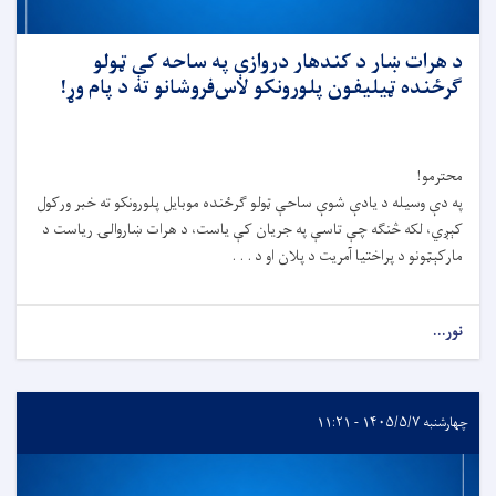
د هرات ښار د کندهار دروازې په ساحه کې ټولو
ګرځنده ټیلیفون پلورونکو لاس‌فروشانو ته د پام وړ!
محترمو!
په دې وسیله د یادې شوې ساحې ټولو ګرځنده موبایل پلورونکو ته خبر ورکول
کېږي، لکه څنګه چې تاسې په جریان کې یاست، د هرات ښاروالۍ ریاست د
مارکېټونو د پراختیا آمریت د پلان او د . . .
نور...
چهارشنبه ۱۴۰۵/۵/۷ - ۱۱:۲۱