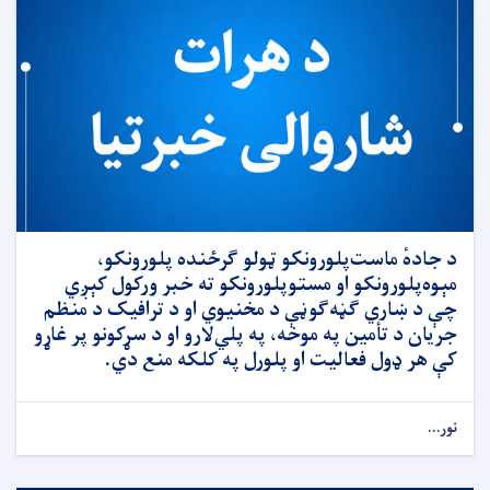
د جادهٔ ماست‌پلورونکو ټولو ګرځنده پلورونکو،
مېوه‌پلورونکو او مستوپلورونکو ته خبر ورکول کېږي
چې د ښاري ګڼه‌ګوڼې د مخنیوي او د ترافیک د منظم
جریان د تأمین په موخه، په پلي‌لارو او د سړکونو پر غاړو
کې هر ډول فعالیت او پلورل په کلکه منع دي.
نور...