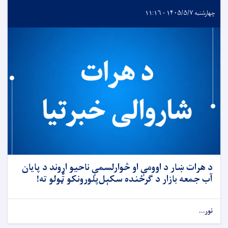
چهارشنبه ۱۴۰۵/۵/۷ - ۱۱:۱۶
د هرات ښار د اوومې او څوارلسمې ناحیو اړوند د پایان
آب جمعه بازار د ګرځنده سکېل‌پلورونکو ټولو ته!
نور...