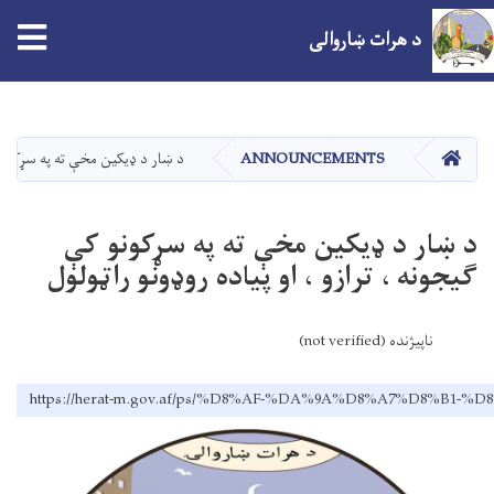
د هرات ښاروالی
اصلي
منځپانګه
دانګل
کور
ANNOUNCEMENTS
د ښار د ډیکین مخې ته په سړکونو کې
د ښار د ډیکین مخې ته په سړکونو کې
ګیجونه ، ترازو ، او پیاده روډونو راټولول
ناپیژنده (not verified)
https://herat-m.gov.af/ps/%D8%AF-%DA%9A%D8%A7%D