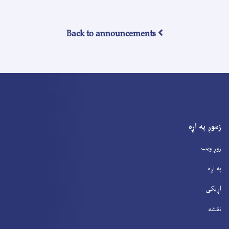
Back to announcements
زموږ په اړه
زوړ ویب
په اړه
اړیکی
نقشه